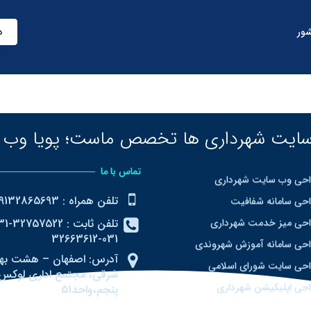
شور
د
سایت شهرداری ها تخصص ماست؛
پویا وب 
تماس با ما
حی وب سایت شهرداری
حی سامانه شفافیت
تلفن همراه : 09132865693
حی میز خدمت شهرداری
031-32663612
حی سامانه آموزش شهروندی
آدرس: اصفهان – هشت ب
حی سایت شورای اسلامی
شرقی، مجتمع اداری لوکس
حی اپلیکیشن شهرداری
پنجم،واحد51