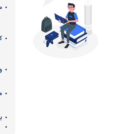
س
ک
و
م
ب
آ