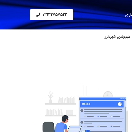
اری
03132757522
 شهروندی شهرداری