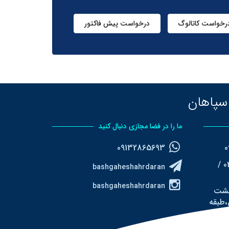
رخواست کاتالوگ
درخواست پیش فاکتور
سپاهان
ما را در فضا مجازی دنبال کنید
09132865693
تلفن ثابت : 32757522-031 /
bashgaheshahrdaran
bashgaheshahrdaran
هشت
،طبقه