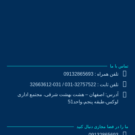
طراحی وب سایت شهرداری
طراحی سامانه شفافیت
طراحی میز خدمت شهرداری
طراحی سامانه آموزش شهروندی
طراحی سایت شورای اسلامی
طراحی اپلیکیشن شهرداری
تماس با ما
تلفن همراه : 09132865693
تلفن ثابت : 32757522-031 / 031-32663612
آدرس: اصفهان – هشت بهشت شرقی، مجتمع اداری
لوکس،طبقه پنجم،واحد51
ما را در فضا مجازی دنبال کنید
09132865693