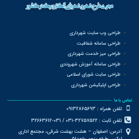
طراحی وب سایت شهرداری
طراحی سامانه شفافیت
طراحی میز خدمت شهرداری
طراحی سامانه آموزش شهروندی
طراحی سایت شورای اسلامی
طراحی اپلیکیشن شهرداری
تماس با ما
تلفن همراه : 09132865693
تلفن ثابت : 32757522-031 / 031-32663612
آدرس: اصفهان – هشت بهشت شرقی، مجتمع اداری
لوکس،طبقه پنجم،واحد51