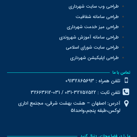
طراحی وب سایت شهرداری
طراحی سامانه شفافیت
طراحی میز خدمت شهرداری
طراحی سامانه آموزش شهروندی
طراحی سایت شورای اسلامی
طراحی اپلیکیشن شهرداری
تماس با ما
تلفن همراه : 09132865693
تلفن ثابت : 32757522-031 / 031-32663612
آدرس: اصفهان – هشت بهشت شرقی، مجتمع اداری
لوکس،طبقه پنجم،واحد51
ما را در فضا مجازی دنبال کنید