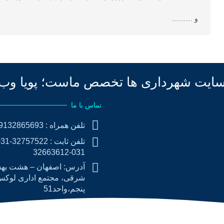
و ………
ایت شهرداری ها تخصص ماست؛
پویا وب
تماس با ما
احی وب سایت شهرداری
حی سامانه شفافیت
تلفن همراه : 09132865693
حی میز خدمت شهرداری
031-32663612
حی سامانه آموزش شهروندی
آدرس: اصفهان – هشت ب
حی سایت شورای اسلامی
شرقی، مجتمع اداری لوک
حی اپلیکیشن شهرداری
پنجم،واحد51