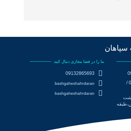
 سپاهان
ما را در فضا مجازی دنبال کنید
09132865693
تلفن ثابت : 32757522-031 /
bashgaheshahrdaran
bashgaheshahrdaran
هشت
س،طبقه