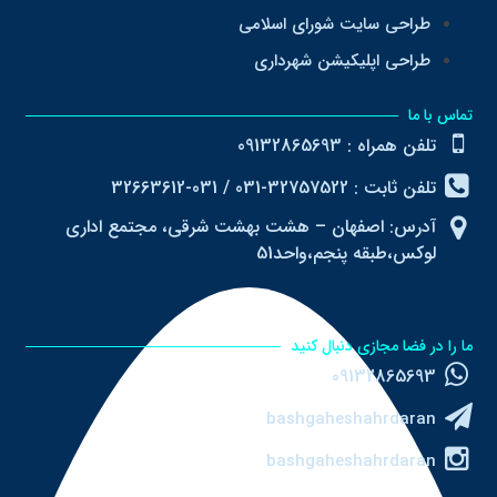
طراحی سایت شورای اسلامی
طراحی اپلیکیشن شهرداری
تماس با ما
تلفن همراه : 09132865693
تلفن ثابت : 32757522-031 / 031-32663612
آدرس: اصفهان – هشت بهشت شرقی، مجتمع اداری
لوکس،طبقه پنجم،واحد51
ما را در فضا مجازی دنبال کنید
09132865693
bashgaheshahrdaran
bashgaheshahrdaran