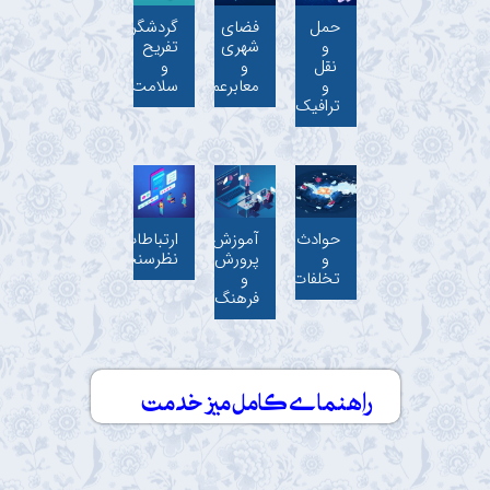
حمل
فضای
گردشگری،
و
شهری
تفریح
نقل
و
و
و
معابرعمومی
سلامت
ترافیک
حوادث
آموزش،
ارتباطات،
و
پرورش
نظرسنجی
تخلفات
و
فرهنگ
راهنمای کامل میز خدمت