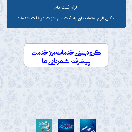
الزام ثبت نام
امکان الزام متقاضیان به ثبت نام جهت دریافت خدمات
گروه بندی خدمات میز خدمت
پیشرفته شهرداری ها
امور
شهرسازی
محیط
و
زیست
پیمانکاران،
ساخت
و
مشاغل
و
فضای
ساز
سبز