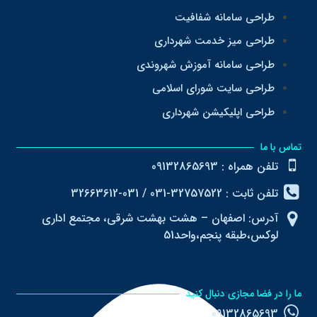
طراحی سامانه شفافیت
طراحی میز خدمت شهرداری
طراحی سامانه آموزش شهروندی
طراحی سایت شورای اسلامی
طراحی اپلیکیشن شهرداری
تماس با ما
تلفن همراه : 09132865693
تلفن ثابت : 32757522-031 / 031-32663612
آدرس: اصفهان – هشت بهشت شرقی، مجتمع اداری
لوکس،طبقه پنجم،واحد51
ما را در فضا مجازی دنبال کنید
09132865693