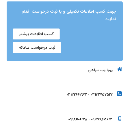
جهت کسب اطلاعات تکمیلی و یا ثبت درخواست اقدام
نمایید
کسب اطلاعات بیشتر
ثبت درخواست سامانه
پویا وب سپاهان
03132757522 - 03132663612
09132865693 - 09981104128