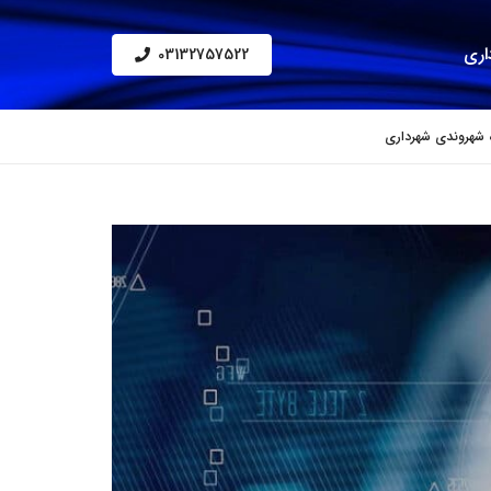
اری
03132757522
 شهروندی شهرداری