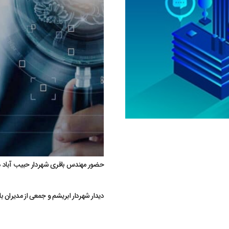
حضور مهندس باقری شهردار حبیب آباد د
دیدار شهردار ابریشم و جمعی از مدیران 