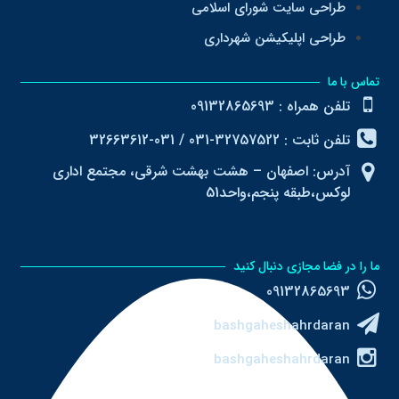
طراحی سایت شورای اسلامی
طراحی اپلیکیشن شهرداری
تماس با ما
تلفن همراه : 09132865693
تلفن ثابت : 32757522-031 / 031-32663612
آدرس: اصفهان – هشت بهشت شرقی، مجتمع اداری
لوکس،طبقه پنجم،واحد51
ما را در فضا مجازی دنبال کنید
09132865693
bashgaheshahrdaran
bashgaheshahrdaran