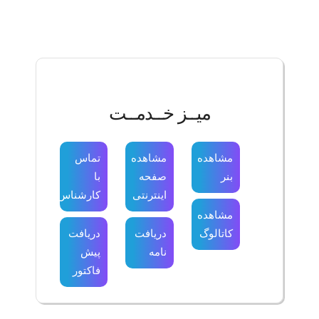
میــز خــدمــت
مشاهده
مشاهده
تماس
بنر
صفحه
با
اینترنتی
کارشناس
مشاهده
کاتالوگ
دریافت
دریافت
نامه
پیش
فاکتور