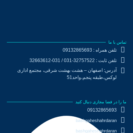
طراحی سامانه آموزش شهروندی
طراحی سایت شورای اسلامی
طراحی اپلیکیشن شهرداری
تماس با ما
تلفن همراه : 09132865693
تلفن ثابت : 32757522-031 / 031-32663612
آدرس: اصفهان – هشت بهشت شرقی، مجتمع اداری
لوکس،طبقه پنجم،واحد51
ما را در فضا مجازی دنبال کنید
09132865693
bashgaheshahrdaran
bashgaheshahrdaran