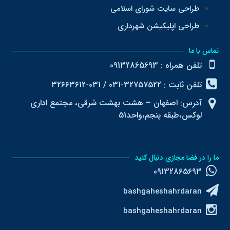
طراحی سایت شورای اسلامی
طراحی اپلیکیشن شهرداری
تماس با ما
تلفن همراه : 09132865693
تلفن ثابت : 32757522-031 / 031-32663612
آدرس: اصفهان – هشت بهشت شرقی، مجتمع اداری
لوکس،طبقه پنجم،واحد51
ما را در فضا مجازی دنبال کنید
09132865693
bashgaheshahrdaran
bashgaheshahrdaran