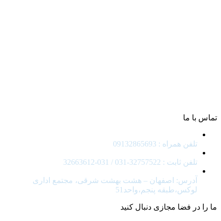
سپاهان
طراحی وب سایت شهرداری
طراحی سامانه شفافیت
طراحی میز خدمت شهرداری
طراحی سامانه آموزش شهروندی
طراحی سایت شورای اسلامی
طراحی اپلیکیشن شهرداری
تماس با ما
تلفن همراه : 09132865693
تلفن ثابت : 32757522-031 / 031-32663612
آدرس: اصفهان – هشت بهشت شرقی، مجتمع اداری
لوکس،طبقه پنجم،واحد51
ما را در فضا مجازی دنبال کنید